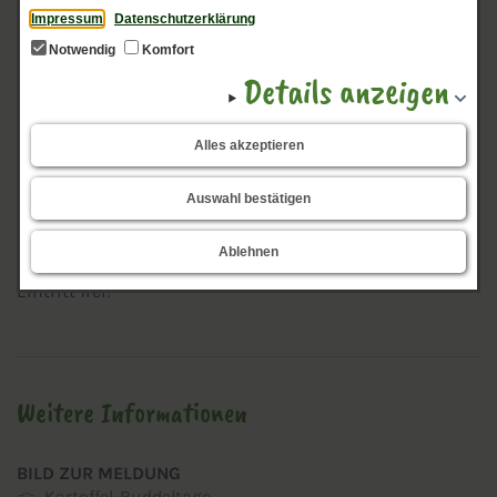
Impressum
Datenschutzerklärung
Notwendig
Komfort
Jeden Sonntag im September von 11-17 Uhr laden wir
Details anzeigen
euch ein, auf dem Biolee Acker selber Kartoffeln
auszubuddeln. Mit den eigenen Händen nach den
Alles akzeptieren
verborgen Knollen in der Erde zu suchen ist ein
spannendes Erlebnis für die ganze Familie!
Auswahl bestätigen
Natürlich wird es auch unsere frischen Bio Fritten direkt
auf dem Feld geben. Nach getaner Arbeit schmecken die
Ablehnen
besonders gut...
Eintritt frei!
Weitere Informationen
BILD ZUR MELDUNG
Kartoffel-Buddeltage